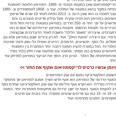
הרייקסמוזיאום שוכן במקומו הנוכחי מ- 1885. המוזיאון הלאומי לאומנות
נפתח במקור בהאג במעונה של המלכה, עבר ב- 1808 לאמסטרדם וב- 1885
עבר למבנה בו הוא שוכן היום. ב- 2013 נפתח לאחר 10 שנים של שיפוץ.
השיטוט במוזיאון הוא חוויה ענקית. מעל מיליון פריטים מוצגים בו והם
פרושים על פני יותר מ- 250 חדרים. במוזיאון נמצאות יצירות החל מימי
הביניים עד תקופת הרנסנס. מוצגות במוזיאון יצירותיהם של אמנים כמו
רמברנדט, שיצירתו "משמר הלילה" נחשבת לאחד הדובדבנים שבקצפת,
ורמיר, עם היצירה "מוזגת החלב" ועוד. לא רק ציורים ישנם במוזיאון אלא גם
פסלים, כלי כסף, תכשיטים, הדפסים, רהיטים ואפילו כלי נשק ודגמי ספינות
הולנדיות. הכל במטרה להציג תמונה רחבה יותר המחברת בין האמנות
לתחומים נוספים כמו מסחר, מלאכה וגם מלחמה שהיו חלק בלתי נפרד
מהתפתחותה של הולנד. הגיוון הרב הופך את הביקור במוזיאון למרתק עוד
יותר.
הזמן עכשיו כרטיס לרייקסמוזיאום ועקוף את התור >>
כשענק האלקטרוניקה נפגש עם ענק המוזיאונים
האגף הדרומי של המוזיאון הוא אגף חדש השייך אמנם למוזיאון אך מתפקד
כיחידה נפרדת. הוא נקרא אגף פיליפס על שם ענק האלקטרוניקה שתרם כסף
רב להקמת האגף. באגף זה ישנן יצירות גם מתקופות מאוחרות יותר, המאה
ה- 18 וה- 19 כמו גם פריטים שהגיעו מאסיה: בתי בובות עם פרטים
מקסימים, חפצים מחרסינה ועוד.