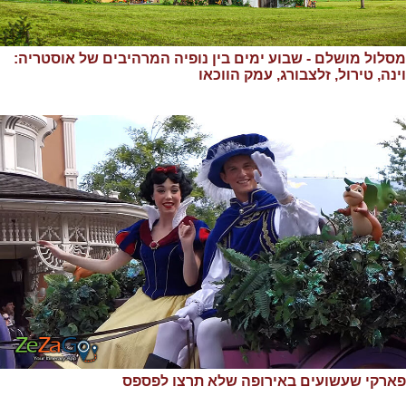
מסלול מושלם - שבוע ימים בין נופיה המרהיבים של אוסטריה:
וינה, טירול, זלצבורג, עמק הווכאו
פארקי שעשועים באירופה שלא תרצו לפספס