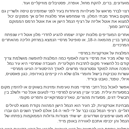
מועדונים, ברים, להקת מחול, אופרה, פסטיבלים מוזיקליים ועוד.
רצוי לברר מראש על פעילויות מיוחדות בעיר לפני שמזמינים טיסה ולשריין גם
מקום באחד מבתי המלון. מי שמחפש אחר מלונות זולים אך מפנקים יכול
למצוא את אוטל אליזה על רציף הנמל הישן או את אוטל הרמס הממוקם
ברחוב סמוך.
אחרים המעדיפים מלונות יוקרה ישמחו להגיע לחדרי מלון אוטל דיו שנפתח
בתוך בניין מהמאה ה-18, או סופיטל מרסיי הנמצא במרחק הליכה מהאתרים
המרכזיים.
המלצות על אטרקציות במרסיי
מי שלא מכיר את מרסיי ורוצה לאסוף כמה המלצות לחופשה מושלמת צריך
קודם כל להשאיר מקום לתרבות הקולינרית. העובדה שמרסיי היא עיר נמל
הפכה אותה למוקד גסטרונומי מרשים. לאורך ההיסטוריה הגיעו ממרסיי
עשרות טכניקות בישול וחומרי גלם שלא היו קיימים באירופה, כגון פאסטיס,
איולי, טפנד, נאבט ובוריד.
אפשר לאכול בכל רחבי מרסיי מנות טעימות ומזינות בשווקים או להזמין מקום
במסעדות עילית. מביני עניין מגיעים למרסיי כדי לטעום אוכל טרי ולשלב בין
תבשילי דגים, מסעדות מהגרים, טאז'יניםמרוקאיים ותפריט מקומי.
מבחינת אטרקציות, לב העיר הוא הנמל הישן המהווה נקודת מוצא לטיולים
רגליים. רציפי הנמל נבנו כבר על ידי לואי ה-14 אולם לאורך השנים הם עברו
לא מעט שיפוצים ושדרוגים. יש שתי מצודות גדולות הממוקמות בפתחו של
הנמל והן יכניסו אתכם לאווירה באופן מייד.
המלצה נוספת היא להמשיך אל בניין העירייה ולהגיע אל רובע הדייגים הישן בו