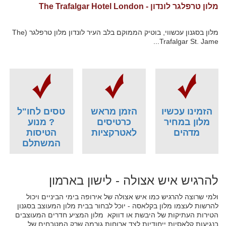
מלון טרפלגר לונדון - The Trafalgar Hotel London
מלון בסגנון עכשווי, בוטיק הממוקם בלב העיר לונדון מלון טרפלגר (The
Trafalgar St. Jame...
הזמינו עכשיו
הזמן מראש
טסים לחו"ל
מלון במחיר
כרטיסים
? מנוע
מדהים
לאטרקציות
הטיסות
המשתלם
להרגיש איש אצולה - לישון בארמון
ולמי שרוצה להרגיש כמו איש אצולה של אירופה בימי הביניים ויכול
להרשות לעצמו מלון בקלאסה - יוכל לבחור בבית מלון המעוצב בסגנון
הטירות העתיקות של היבשת או דווקא מלון המציע חדרים המעוצבים
בנגיעות קלאסיות ייחודיות לצד ארוחות גורמה שרק המטבחים של