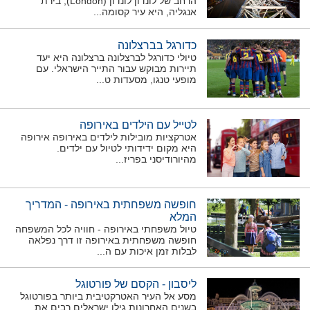
הרחב של לונדון לונדון (London), בירת
אנגליה, היא עיר קסומה...
כדורגל בברצלונה
טיולי כדורגל לברצלונה ברצלונה היא יעד
תיירות מבוקש עבור התייר הישראלי. עם
מופעי טנגו, מסעדות ט...
לטייל עם הילדים באירופה
אטרקציות מובילות לילדים באירופה אירופה
היא מקום ידידותי לטיול עם ילדים.
מהיורודיסני בפריז...
חופשה משפחתית באירופה - המדריך
המלא
טיול משפחתי באירופה - חוויה לכל המשפחה
חופשה משפחתית באירופה זו דרך נפלאה
לבלות זמן איכות עם ה...
ליסבון - הקסם של פורטוגל
מסע אל העיר האטרקטיבית ביותר בפורטוגל
בשנים האחרונות גילו ישראלים רבים את