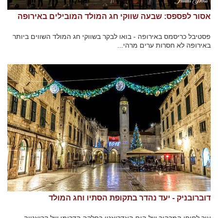
אסור לפספס: שבעה שווקי חג המולד המובילים באירופה
פסטיבל כריסמס באירופה - בואו לבקר בשווקי חג המולד השווים ביותר
באירופה לא חסרות ערים מרהי...
דוברובניק - יעד נהדר בתקופת הסתיו וחג המולד
עיר לחופו המרהיב של הים האדריאטי בחלקה הדרומי של קרואטיה