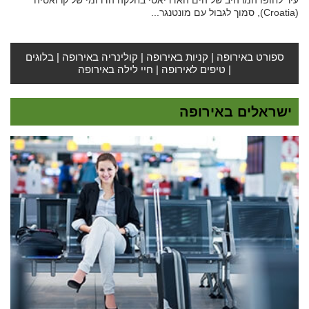
(Croatia), סמוך לגבול עם מונטנגר...
ספורט באירופה
|
קניות באירופה
|
קולינריה באירופה
|
בלוגים
|
טיפים לאירופה
|
חיי לילה באירופה
ישראלים באירופה