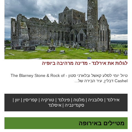
לגלות את אירלנד - מדינה מרהיבה ביופיה
טיול יומי לסלע קאשל ובלארני סטון - The Blarney Stone & Rock of
Cashel דבלין, עיר הבירה של...
אירלנד
|
סלובניה
|
מלטה
|
פינלנד
|
טורקיה
|
קפריסין
|
יוון
|
סקנדינביה
|
איסלנד
מטיילים באירופה