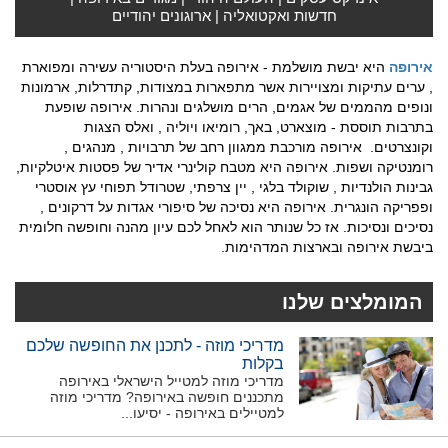
חדשות ואקטואליה
|
ארוגונים יהודיים
אירופה
היא יבשת מושלמת - אירופה בעלת היסטוריה עשירה ומפוארת
, ערים עתיקות ומצויירות אשר מתפארות במצודות, קתדרלות, ארמונות
ונופים מהממים של אגמים, הרים מושלגים ונהרות. אירופה שופעת
בתרבות תוססת - מוצארט, באך, רומיאו ויוליה , ואלס הצגות
וקונצרטים. אירופה מורכבת ממגוון רחב של תרבויות , מנהגים ,
רומנטיקה ושפות. אירופה היא מטבח קולינרי אדיר של פסטות איטלקיות,
גבינות הולנדיות , שוקולד בלגי , יין צרפתי, שטרודל תפוחי עץ אוסטרי
ופפריקה הונגרית. אירופה היא נסיכה של סיפורי אגדות על דרקונים ,
נסיכים ונסיכות. אז כל שנותר הוא לאחל לכם עיון מהנה וחופשה חלומית
ביבשת אירופה ובארצות המדהימות.
המומלצים שלנו
מדריכי מוזה - לתכנן את החופשה שלכם
בקלות
מדריכי מוזה למטייל הישראלי באירופה
מתכננים חופשה באירופה? מדריכי מוזה
למטיילים באירופה - יסיעו...