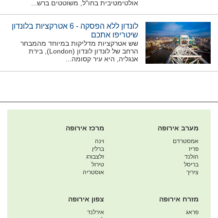
אולטימטיבית בחו"ל, משוטטים ברש...
לונדון ללא הפסקה - 6 אטרקציות בלונדון
שיטריפו אתכם
שש אטרקציות מדליקות במיוחד מהמבחר
הרחב של לונדון לונדון (London), בירת
אנגליה, היא עיר קסומה...
מערב אירופה
מרכז אירופה
אמסטרדם
וינה
פריז
ברלין
הולנד
זלצבורג
בריסל
טירול
ציריך
אוסטריה
מזרח אירופה
צפון אירופה
פראג
אירלנד