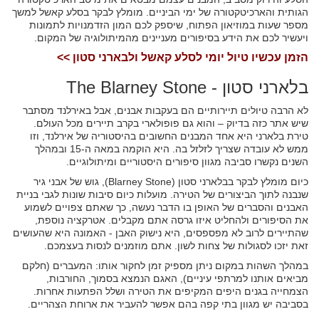
הגותית והארכיטקטורה של ימי הביניים. מומלץ לבקר בסלע קאשל למשך
מספר שעות במוזיאון הפתוח, שיספק לכם המון הזדמנויות לתמונות
ויעשיר לכם את הידע בסיפורים מעניינים מהמיתולוגיה של המקום.
הזמן עכשיו טיול יומי לסלע קאשל ולבארני סטון >>
בלארני סטון - The Blarney Stone
לא הרבה טיולים תיירותיים הם בעקבות אבנים, אבל באירלנד מסתבר
שיש אתר כזה בדיוק – והוא גם פופולארי בקרב תיירים מכל העולם.
טירת בלארני היא אחד המבנים החשובים בהיסטוריה של אירלנד, וזו
ממש לא עובדה שצריך לזלזל בה. היא הוקמה במאה ה-15 ובמהלך
השנים נקשרו סביבה מגוון סיפורים היסטוריים ומיתולוגיים.
כיום מומלץ לבקר בבלארני סטון (Blarney Stone), גוש של אבני גיר
שנבנה לתוך הביצורים של הטירה. מועלות כיום סיבות שונות לגבי בניית
האבנים והסברים של האופן בו הדבר נעשה, כך שאתם צפויים לשמוע
את הסיפורים ולהחליט איזו גרסה אתם מקבלים. אטרקציה נוספת,
שהתיירים לרוב לא מפספסים, היא נישוק האבן - האמונה היא שהעושים
זאת יזכו לסגולות של צחות לשון. אתם מוזמנים לנסות בעצמכם.
במהלך השהות במקום ניתן מספיק זמן לחקור אותו: המעברים (חלקם
מביאים אותנו למרתפי עיניים), האגם הנמצא בסמוך, החורבות,
הצמחייה בגנים היפים המקיפים את הטירה ושלל הפתעות אחרות.
בסביבה יש מגוון בתי קפה בהם אפשר להעביר את ארוחת הצהריים.