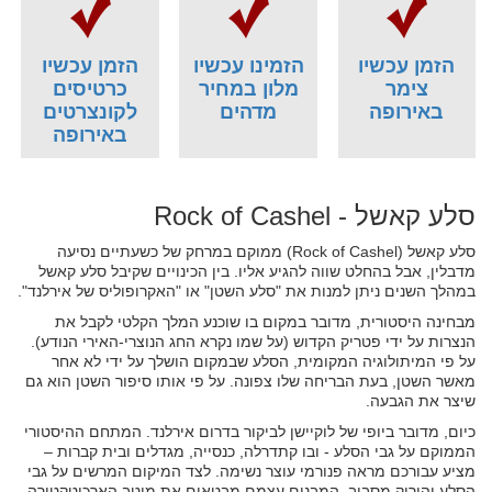
הזמן עכשיו
הזמינו עכשיו
הזמן עכשיו
צימר
מלון במחיר
כרטיסים
באירופה
מדהים
לקונצרטים
באירופה
סלע קאשל - Rock of Cashel
סלע קאשל (Rock of Cashel‏) ממוקם במרחק של כשעתיים נסיעה
מדבלין, אבל בהחלט שווה להגיע אליו. בין הכינויים שקיבל סלע קאשל
במהלך השנים ניתן למנות את "סלע השטן" או "האקרופוליס של אירלנד".
מבחינה היסטורית, מדובר במקום בו שוכנע המלך הקלטי לקבל את
הנצרות על ידי פטריק הקדוש (על שמו נקרא החג הנוצרי-האירי הנודע).
על פי המיתולוגיה המקומית, הסלע שבמקום הושלך על ידי לא אחר
מאשר השטן, בעת הבריחה שלו צפונה. על פי אותו סיפור השטן הוא גם
שיצר את הגבעה.
כיום, מדובר ביופי של לוקיישן לביקור בדרום אירלנד. המתחם ההיסטורי
הממוקם על גבי הסלע - ובו קתדרלה, כנסייה, מגדלים ובית קברות –
מציע עבורכם מראה פנורמי עוצר נשימה. לצד המיקום המרשים על גבי
הסלע והירוק מסביב, המבנים עצמם מבטאים את מיטב הארכיטקטורה