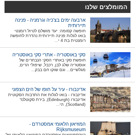
המומלצים שלנו
ארבעה ימים בצ'כיה וגרמניה - פנינה
תיירותית
חופשה קסומה: יעד מושלם לטיול רומנטי
בואו לגלות פנינה תיירותית נהדרת לחופשה
רומנטית בת 4 י...
סקי באוסטריה - אתרי סקי באוסטריה
חופשת סקי באתרי הסקי הנבחרים של
אוסטריה שלג לבן, רכבל, שיפולי הרים,
מגלשיים... וגם שוקו חם בבק...
אדינבורו - עיר על חופו של הים הצפוני
אדינבורו - בואו לגלות את התרבות הסקוטית
אדינבורו (Edinburgh), בירת סקוטלנד
(Scotland), הי...
המוזיאון הלאומי אמסטרדם -
Rijksmuseum
רייקסמוזיאום אמסטרדם המוזיאון הלאומי של