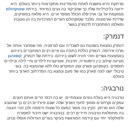
מרתקת והיא נחשבת לאחת מהמדינות מתקדמות ביותר בעולם. היא
ידועה בליברליות שלה כך שהביקור בה נעים במיוחד. בירתה
שטוקהולם
ממוקמת על גבי ארכיפלג הכולל מספר איים. היא מלאה בפארקים,
שדרות וארמונות. מלבד שטוקהולם הערים המרכזיות בה הן גוטברג
ומאלמו המתחברת לדנמרק בגשר.
דנמרק:
דנמרק נמצאת בשכנות גם לשבדיה וגם לגרמניה, מה שמחבר אותה אל
מרכז אירופה. דנמרק כוללת בתוכה גם איים רבים המחוברים ביניהם
באמצעות גשרים וזוהי חוויה לשוט ביניהם. בירתה של דנמרק,
קופנהגן
מציעה שילוב בין היסטוריה, תרבות, אטרקציות לילדים וחיי לילה ובילויים
תוססים. בקופנהגן פארק ענק המוקדש כולו ללגו שהומצא בה. בגני
טיבולי ישנו לונה פארק כמו של פעם ונמצא בה המדרחוב הארוך ביותר
בעולם.
נורבגיה:
נורבגיה היא בעלת נופים עוצמתיים. יש בה רכסי הרים אותם חוצים
עמקים וקרחונים וסמוך לחוף הארוך שלה ישנם פיורדים רבים כך שהטבע
שלה הוא מרתק. הקיץ בה מואר כמעט כל שעות היממה ולכן זוהי העונה
בה מתמלאת נורבגיה תיירים רבים. בנורבגיה ישנו חיבור למסורת
ולפולקלור יחד עם קידמה המורגשת בעיקר בערים הגדולות אוסלו וברגן.