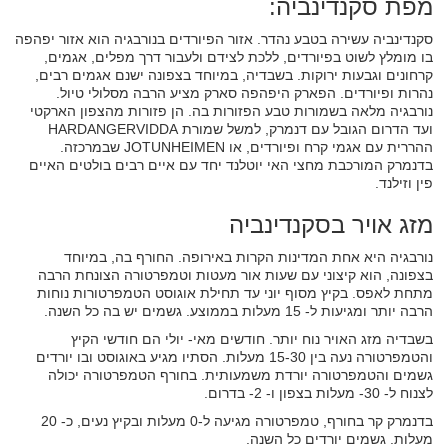
מפת סקנדינביה:
סקנדינביה עשירה בטבע נהדר. אזור הפיורדים בנורבגיה הוא אזור יפהפה
בו מומלץ לשוט בפיורדים, ללכת לצידם ולעבור דרך מפלים, אגמים,
קרחונים וגבעות ירוקות. בשבדיה, במיוחד בצפונה ישנם אגמים רבים,
נהרות ופיורדים. הפארק היפהפה סארק מציע הרבה מסלולי טיול.
נורבגיה מלאה בשמורות טבע הפזורות בה. הן פזורות מהצפון הארקטי
ועד הדרום הגובל עם דנמרק, למשל שמורת HARDANGERVIDDA
ההררית עם אגמי קרח ופיורדים, או JOTUNHEIMEN שבמרכזה.
בדנמרק המורכבת מחצי האי יוטלנד יחד עם איים רבים בולטים האיים
פין וזילנד.
מזג אויר בסקנדינביה
נורבגיה היא אחת המדינות הקרות באירופה. החורף בה, במיוחד
בצפונה, הוא קיצוני עם שעות אור מעטות וטמפרטורה הצונחת הרבה
מתחת לאפס. בקיץ מסוף יוני עד תחילת אוגוסט הטמפרטורות נוחות
הרבה יותר ומגיעות ל- 15 מעלות בממוצע. גשמים יש בה כל השנה.
בשבדיה מזג האויר נוח יותר. חודשים מאי- יולי הם חודשי הקיץ
והטמפרטורה נעה בין 15-30 מעלות. הסתיו מגיע באוגוסט ובו יורדים
גשמים והטמפרטורה יורדת משמעותית. בחורף הטמפרטורה יכולה
לצנוח ל- 30- מעלות בצפון ו- 2- בדרום.
בדנמרק קר בחורף, טמפרטורה מגיעה ל-0 מעלות ובקיץ נעים, כ- 20
מעלות. גשמים יורדים כל השנה.