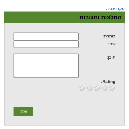
סקנדינביה
המלצות ותגובות
כותרת:
שם:
תוכן:
Rating: